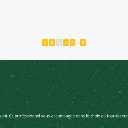
1
2
3
4
5
…
9
essant. Ce professionnel vous accompagne dans le choix du fournisseur