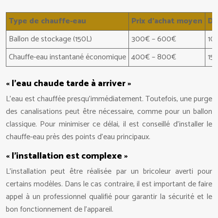
Type de chauffe-eau
Prix d’achat moyen
Du
Ballon de stockage (150L)
300€ – 600€
10 
Chauffe-eau instantané économique
400€ – 800€
15 
« l’eau chaude tarde à arriver »
L’eau est chauffée presqu’immédiatement. Toutefois, une purge
des canalisations peut être nécessaire, comme pour un ballon
classique. Pour minimiser ce délai, il est conseillé d’installer le
chauffe-eau près des points d’eau principaux.
« l’installation est complexe »
L’installation peut être réalisée par un bricoleur averti pour
certains modèles. Dans le cas contraire, il est important de faire
appel à un professionnel qualifié pour garantir la sécurité et le
bon fonctionnement de l’appareil.