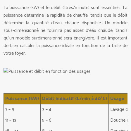
La puissance (kW) et le débit (litres/minute) sont essentiels. La
puissance détermine la rapidité de chauffe, tandis que le débit
détermine la quantité d’eau chaude disponible. Un modèle
sous-dimensionné ne fournira pas assez d’eau chaude, tandis
qu’un modèle surdimensionné sera énergivore. Il est important
de bien calculer la puissance idéale en fonction de la taille de
votre foyer.
Puissance (kW)
Débit indicatif (L/min à 40°C)
Usage
7 – 9
3 – 4
Lavage des
11 – 13
5 – 6
Douche éco