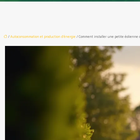
/
Autoconsommation et production d'énergie
/ Comment installer une petite éolienne ch