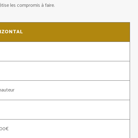
étise les compromis à faire.
IZONTAL
hauteur
000€