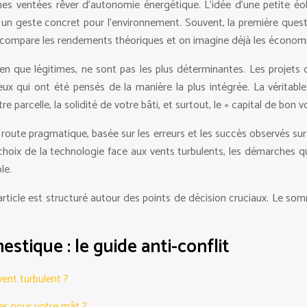
ones ventées rêver d’autonomie énergétique. L’idée d’une petite éo
un geste concret pour l’environnement. Souvent, la première quest
 compare les rendements théoriques et on imagine déjà les économies
n que légitimes, ne sont pas les plus déterminantes. Les projets q
x qui ont été pensés de la manière la plus intégrée. La véritable
 parcelle, la solidité de votre bâti, et surtout, le « capital de bon 
 route pragmatique, basée sur les erreurs et les succès observés sur 
choix de la technologie face aux vents turbulents, les démarches qui 
le.
article est structuré autour des points de décision cruciaux. Le so
stique : le guide anti-conflit
vent turbulent ?
es pour votre mât ?