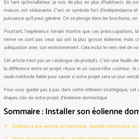
En tant qu’installateur, je vois de plus en plus d’habitants de z
maison, est séduisante. C’est un symbole fort d’indépendance et 
puissance qu’il peut générer. On se plonge dans les brochures, on
Pourtant, l’expérience terrain montre que ces préoccupations, bie
terme ne sont pas ceux qui ont la plus grosse éolienne, mais ceu
adéquation avec son environnement. Cela inclut le vent réel de votre
Cet article n’est pas un catalogue de produits. C’est une feuille de
la différence entre un projet réussi et un casse-tête coûteux : le 
seule méthode fiable pour savoir si votre projet sera un jour rentab
Pour vous guider pas à pas dans cette réflexion stratégique, cet 
étapes clés de votre projet d’éolienne domestique.
Sommaire : Installer son éolienne dome
Éolienne à axe vertical ou horizontal : laquelle choisir pour un 
Moins de 12 mètres ou plus : quelles démarches administrativ