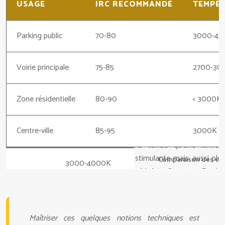
USAGE
IRC RECOMMANDÉ
TEMPÉ
Parking public
70-80
3000-40
Voirie principale
75-85
2700-30
Zone résidentielle
80-90
< 3000K
Centre-ville
85-95
3000K
Comparaison des crit
Maîtriser ces quelques notions techniques est