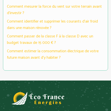
Comment mesurer la force du vent sur votre terrain avant
d’investir ?
Comment identifier et supprimer les courants d’air froid
dans une maison rénovée ?
Comment passer de la classe F à la classe D avec un
budget travaux de 15 000 € ?
Comment estimer la consommation électrique de votre
future maison avant d’y habiter ?