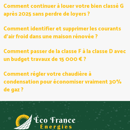
Comment continuer à louer votre bien classé G
après 2025 sans perdre de loyers ?
Comment identifier et supprimer les courants
d’air froid dans une maison rénovée ?
Comment passer de la classe F à la classe D avec
un budget travaux de 15 000 € ?
Comment régler votre chaudière à
condensation pour économiser vraiment 30%
de gaz ?